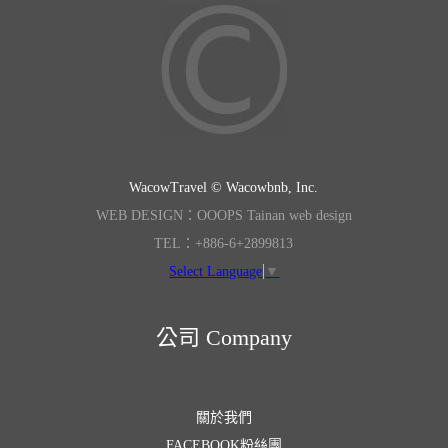
WacowTravel © Wacowbnb, Inc.
WEB DESIGN：OOOPS Tainan web design
TEL：+886-6+2899813
Select Language
▼
公司 Company
關於我們
FACEBOOK粉絲團