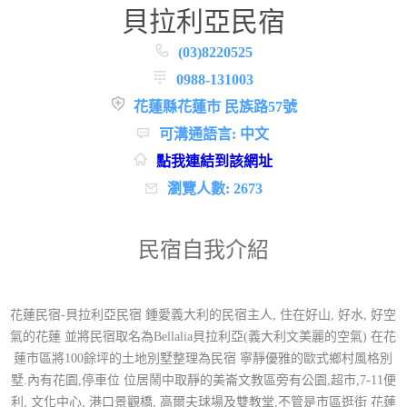
貝拉利亞民宿
(03)8220525
0988-131003
花蓮縣花蓮市 民族路57號
可溝通語言: 中文
點我連結到該網址
瀏覽人數: 2673
民宿自我介紹
花蓮民宿-貝拉利亞民宿 鍾愛義大利的民宿主人, 住在好山, 好水, 好空
氣的花蓮 並將民宿取名為Bellalia貝拉利亞(義大利文美麗的空氣) 在花
蓮市區將100餘坪的土地別墅整理為民宿 寧靜優雅的歐式鄉村風格別
墅.內有花園,停車位 位居鬧中取靜的美崙文教區旁有公園,超市,7-11便
利, 文化中心, 港口景觀橋, 高爾夫球場及雙教堂,不管是市區逛街 花蓮