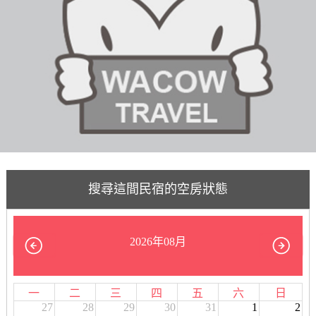
搜尋這間民宿的空房狀態
2026年08月
一
二
三
四
五
六
日
27
28
29
30
31
1
2