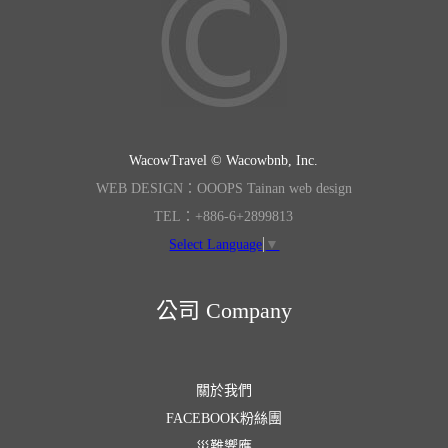
WacowTravel © Wacowbnb, Inc.
WEB DESIGN：OOOPS Tainan web design
TEL：+886-6+2899813
Select Language
▼
公司 Company
關於我們
FACEBOOK粉絲團
災難響應