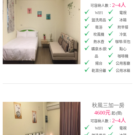
2~4人
可容納人數：
WIFI
電視
盥洗用品
冰箱
衛浴
附早餐
吹風機
冷氣
熱水壺
咖啡/茶包
礦泉水/飲
點心
品
咖啡機
陽台
公用客廳
乾濕分離
公用冰箱
秋風三加一房
4600元
起/(間)
2~4人
可容納人數：
WIFI
電視