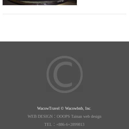
WacowTravel © Wacowbnb, Inc.
WEB DESIGN：OOOPS Tainan web design
TEL：+886-6+2899813