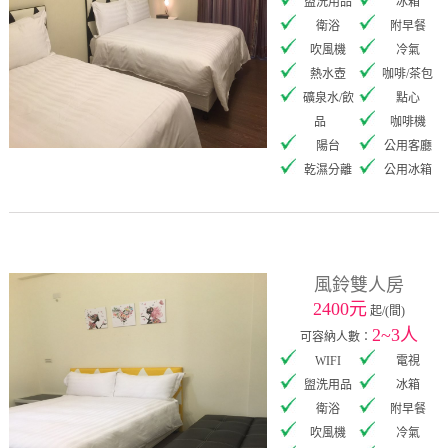
盥洗用品
冰箱
衛浴
附早餐
吹風機
冷氣
熱水壺
咖啡/茶包
礦泉水/飲
點心
品
咖啡機
陽台
公用客廳
乾濕分離
公用冰箱
風鈴雙人房
2400元
起/(間)
2~3人
可容納人數：
WIFI
電視
盥洗用品
冰箱
衛浴
附早餐
吹風機
冷氣