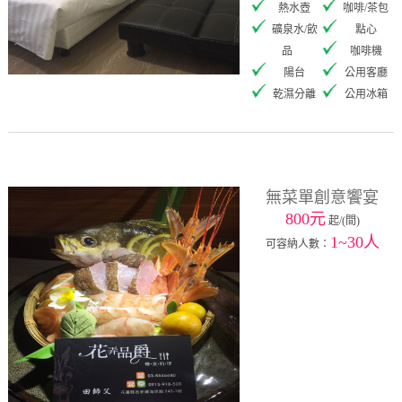
熱水壺
咖啡/茶包
礦泉水/飲
點心
品
咖啡機
陽台
公用客廳
乾濕分離
公用冰箱
無菜單創意饗宴
800元
起/(間)
1~30人
可容納人數：