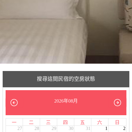
搜尋這間民宿的空房狀態
2026年08月
一
二
三
四
五
六
日
27
28
29
30
31
1
2