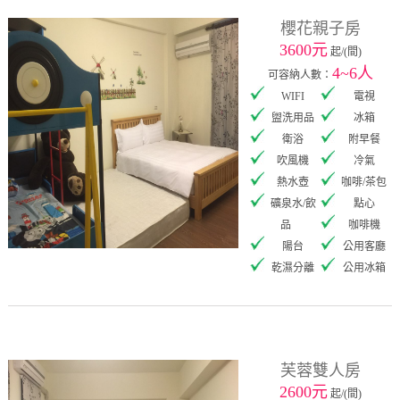
櫻花親子房
3600元
起/(間)
4~6人
可容納人數：
WIFI
電視
盥洗用品
冰箱
衛浴
附早餐
吹風機
冷氣
熱水壺
咖啡/茶包
礦泉水/飲
點心
品
咖啡機
陽台
公用客廳
乾濕分離
公用冰箱
芙蓉雙人房
2600元
起/(間)