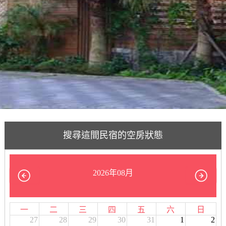
搜尋這間民宿的空房狀態
2026年08月
一
二
三
四
五
六
日
27
28
29
30
31
1
2