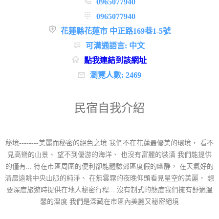
0965077940
0965077940
花蓮縣花蓮市 中正路169巷1-5號
可溝通語言: 中文
點我連結到該網址
瀏覽人數: 2469
民宿自我介紹
秘境--------美麗而秘密的絕色之境 我們不在花蓮最優美的環境， 看不
見高聳的山景、 望不到優游的海洋、 也沒有富麗的裝潢 我們能提供
的僅有... 待在市區周圍的便利卻能體驗郊區度假的幽靜， 在天氣好的
清晨遠眺中央山脈的純淨、 在無雲霧的夜晚仰頭看見星空的美麗， 想
要深度旅遊時提供在地人秘密行程... 沒有制式的態度我們擁有舒適溫
馨的溫度 我們是深藏在市區內美麗又秘密絕境