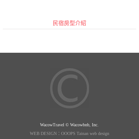
民宿房型介紹
WacowTravel © Wacowbnb, Inc.
WEB DESIGN：OOOPS Tainan web design