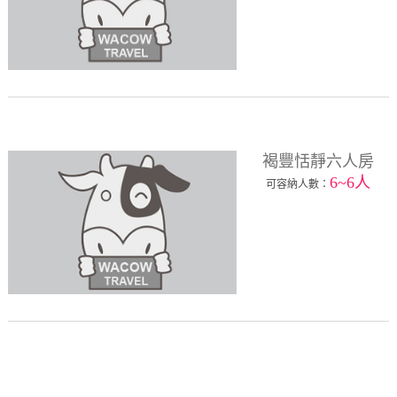
褐豐恬靜六人房
6~6人
可容納人數：