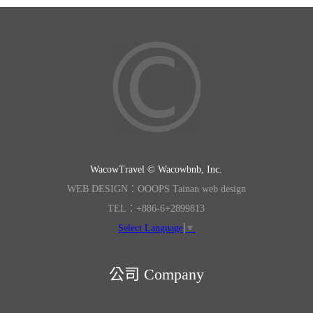
WacowTravel © Wacowbnb, Inc.
WEB DESIGN：OOOPS Tainan web design
TEL：+886-6+2899813
Select Language
▼
公司 Company