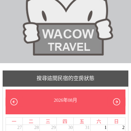
搜尋這間民宿的空房狀態
2026年08月
一
二
三
四
五
六
日
27
28
29
30
31
1
2