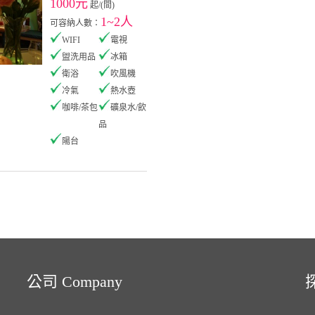
1000元
起/(間)
1~2人
可容納人數：
WIFI
電視
盥洗用品
冰箱
衛浴
吹風機
冷氣
熱水壺
咖啡/茶包
礦泉水/飲
品
陽台
公司 Company
探