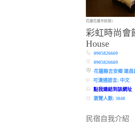
花蓮花蓮市民宿1
彩虹時尚會館-8
House
0905826669
0905826669
花蓮縣吉安鄉 建昌路
可溝通語言: 中文
點我連結到該網址
瀏覽人數: 3048
民宿自我介紹