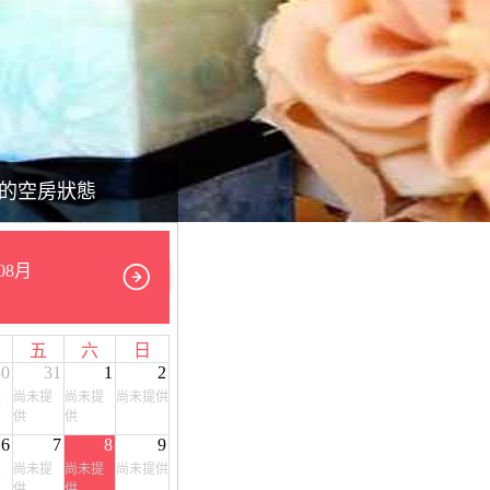
的空房狀態
08月
五
六
日
30
31
1
2
提
尚未提
尚未提
尚未提供
供
供
6
7
8
9
提
尚未提
尚未提
尚未提供
供
供