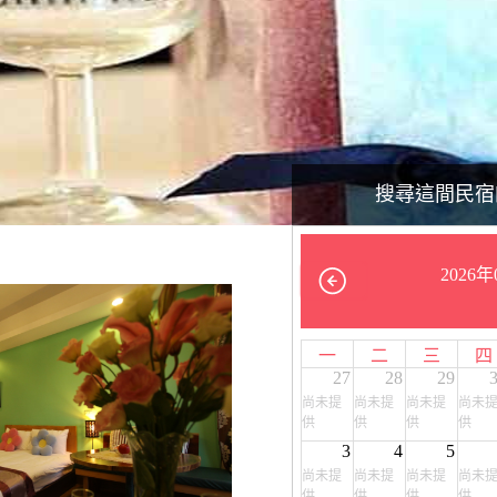
搜尋這間民宿
2026年
一
二
三
四
27
28
29
尚未提
尚未提
尚未提
尚未
供
供
供
供
3
4
5
尚未提
尚未提
尚未提
尚未
供
供
供
供