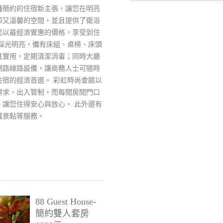
種簡約的住宿新主張，讓您在明亮
卻又溫馨的空間，並且提供了衛浴
您以最經濟實惠的價格，享受到住
內採光明亮，備有床組、桌椅、床頭
且實用，定期清潔消毒；同時大廳
網路線路設備，讓商務人士可隨時
住宿的經濟首選。 彩虹時尚會館以
需求，出入管制，而每間房間門口
，讓您住得安心與放心。 此外還有
議景點等服務。
88 Guest House-
簡約雙人套房